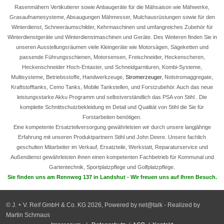
Rasenmähern Vertikutierer sowie Anbaugeräte für die Mähsaison wie Mähwerke,
Grasaufnamesysteme, Absaugungen Mähmesser, Mulchausrüstungen sowie für den
Winterdienst, Schneeräumschilder, Kehrmaschinen und umfangreiches Zubehör für
Winterdienstgeräte und Winterdienstmaschinen und Geräte. Des Weiteren finden Sie in
unseren Ausstellungsräumen viele Kleingeräte wie Motorsägen, Sägeketten und
passende Führungsschienen, Motorsensen, Freischneider, Heckenscheren,
Heckenschneider Hoch-Entaster, und Schneidgarnituren, Kombi-Systeme,
Multisysteme, Betriebsstoffe, Handwerkzeuge,
Stromerzeuger
, Notstromaggregate,
Kraftstofftanks, Cemo Tanks, Mobile Tankstellen, und Forstzubehör. Auch das neue
leistungsstarke Akku Programm und selbstverständlich das PSA von Stihl . Die
komplette Schnittschutzbekleidung im Detail und Qualität von Stihl die Sie für
Forstarbeiten benötigen.
Eine kompetente Ersatzteilversorgung gewährleisten wir durch unsere langjährige
Erfahrung mit unseren Produktpartnern Stihl und John Deere. Unsere fachlich
geschulten Mitarbeiter im Verkauf, Ersatzteile, Werkstatt, Reparaturservice und
Außendienst gewährleisten ihnen einen kompetenten Fachbetrieb für Kommunal und
Gartentechnik, Sportplatzpflege und Golfplatzpflege.
Sie finden uns am Rennweg 137 in Landshut - Wir freuen uns auf Ihren Besuch.
© J. + V. Reif GmbH & Co. KG 2026, Powered by net@talk - Realized by
Martin Schmaus